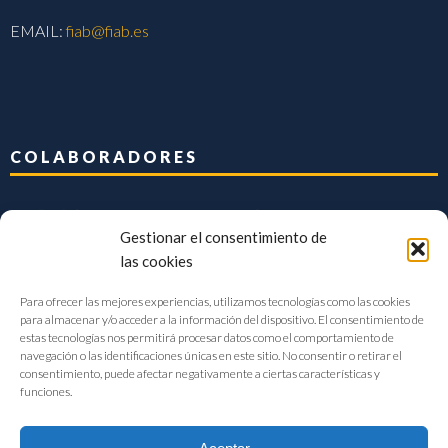
EMAIL:
fiab@fiab.es
COLABORADORES
Gestionar el consentimiento de
las cookies
Para ofrecer las mejores experiencias, utilizamos tecnologías como las cookies
para almacenar y/o acceder a la información del dispositivo. El consentimiento de
estas tecnologías nos permitirá procesar datos como el comportamiento de
navegación o las identificaciones únicas en este sitio. No consentir o retirar el
consentimiento, puede afectar negativamente a ciertas características y
funciones.