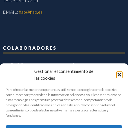
TEL: 91 411 72 11
EMAIL:
fiab@fiab.es
COLABORADORES
Gestionar el consentimiento de
las cookies
Para ofrecer las mejores experiencias, utilizamos tecnologías como las cookies
para almacenar y/o acceder a la información del dispositivo. El consentimiento de
estas tecnologías nos permitirá procesar datos como el comportamiento de
navegación o las identificaciones únicas en este sitio. No consentir o retirar el
consentimiento, puede afectar negativamente a ciertas características y
funciones.