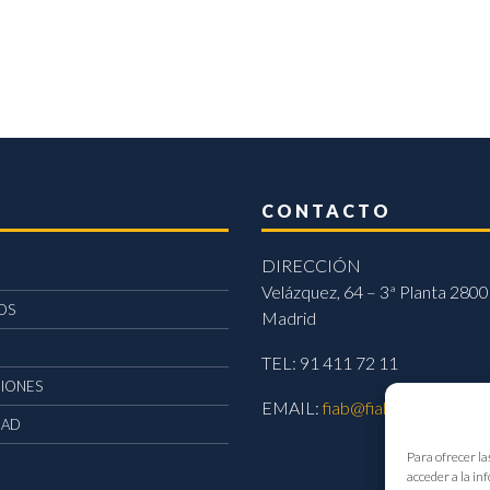
CONTACTO
DIRECCIÓN
Velázquez, 64 – 3ª Planta 2800
OS
Madrid
TEL: 91 411 72 11
CIONES
EMAIL:
fiab@fiab.es
DAD
Para ofrecer la
acceder a la in