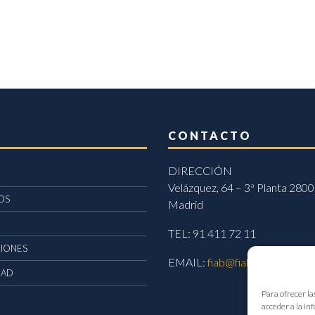
CONTACTO
DIRECCIÓN
Velázquez, 64 – 3ª Planta 2800
OS
Madrid
TEL: 91 411 72 11
CIONES
EMAIL:
fiab@fiab.es
DAD
Para ofrecer la
acceder a la in