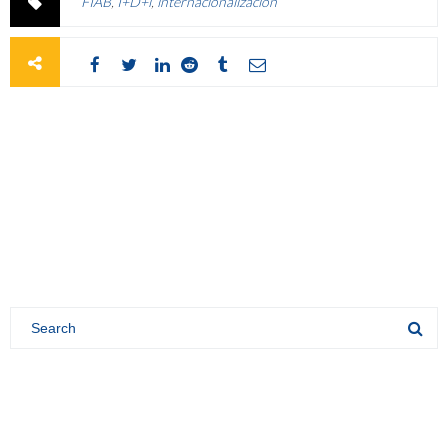
FIAB
,
I+D+i
,
internacionalización