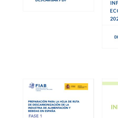
IN
EC
20
D