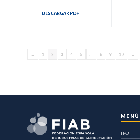
DESCARGAR PDF
←
1
2
3
4
5
…
8
9
10
→
MENÚ
FIAB