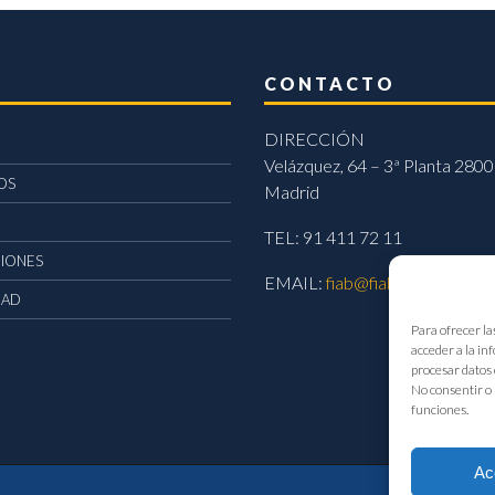
CONTACTO
DIRECCIÓN
Velázquez, 64 – 3ª Planta 2800
OS
Madrid
TEL: 91 411 72 11
CIONES
EMAIL:
fiab@fiab.es
DAD
Para ofrecer la
acceder a la in
procesar datos 
No consentir o 
funciones.
Ac