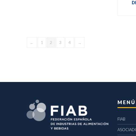
D
←
1
2
3
4
→
MENÚ
FIAB
ASOCIAD