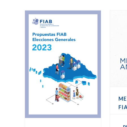
ME
FI
D