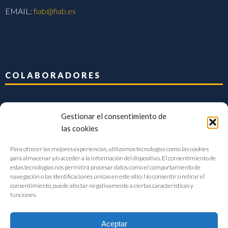
EMAIL:
fiab@fiab.es
COLABORADORES
Gestionar el consentimiento de
las cookies
Para ofrecer las mejores experiencias, utilizamos tecnologías como las cookies
para almacenar y/o acceder a la información del dispositivo. El consentimiento de
estas tecnologías nos permitirá procesar datos como el comportamiento de
navegación o las identificaciones únicas en este sitio. No consentir o retirar el
consentimiento, puede afectar negativamente a ciertas características y
funciones.
Aceptar