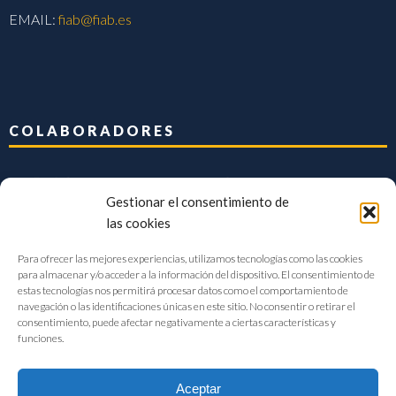
EMAIL:
fiab@fiab.es
COLABORADORES
Gestionar el consentimiento de
las cookies
Para ofrecer las mejores experiencias, utilizamos tecnologías como las cookies
para almacenar y/o acceder a la información del dispositivo. El consentimiento de
estas tecnologías nos permitirá procesar datos como el comportamiento de
navegación o las identificaciones únicas en este sitio. No consentir o retirar el
consentimiento, puede afectar negativamente a ciertas características y
funciones.
Aceptar