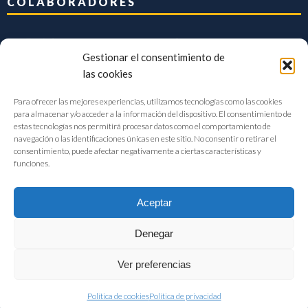
COLABORADORES
Gestionar el consentimiento de
las cookies
Para ofrecer las mejores experiencias, utilizamos tecnologías como las cookies
para almacenar y/o acceder a la información del dispositivo. El consentimiento de
estas tecnologías nos permitirá procesar datos como el comportamiento de
navegación o las identificaciones únicas en este sitio. No consentir o retirar el
consentimiento, puede afectar negativamente a ciertas características y
funciones.
Aceptar
Denegar
FIAB Federación Española de Industrias de la Alimentación y Bebidas
Ver preferencias
©2017 |
Aviso Legal
|
Privacidad
|
Política de cookies
Política de cookies
Política de privacidad