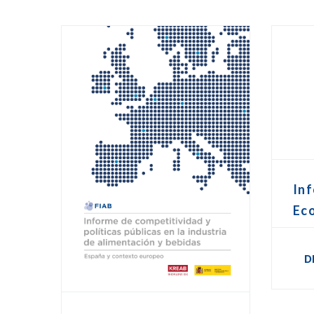
Inf
Ec
D