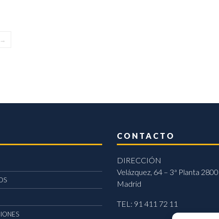
→
CONTACTO
DIRECCIÓN
Velázquez, 64 – 3ª Planta 2800
OS
Madrid
TEL: 91 411 72 11
CIONES