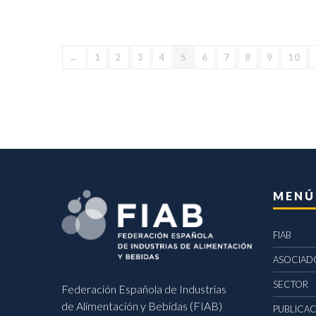
←
1
2
3
4
5
6
7
8
9
10
MENÚ
FIAB
ASOCIAD
SECTOR
Federación Española de Industrias
de Alimentación y Bebidas (FIAB)
PUBLICA