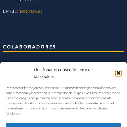
EMAIL:
fiab@fiab.es
COLABORADORES
Gestionar el consentimiento de
las cookies
Para ofrecer las mejores experiencias, utilizamos tecnologías como las cookies
para almacenar y/o acceder a la información del dispositivo. El consentimiento de
estas tecnologías nos permitirá procesar datos como el comportamiento de
navegación o las identificaciones únicas en este sitio. No consentir o retirar el
consentimiento, puede afectar negativamente a ciertas características y
funciones.