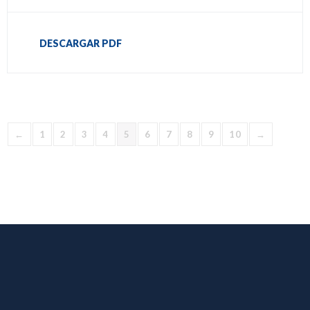
DESCARGAR PDF
←
1
2
3
4
5
6
7
8
9
10
→