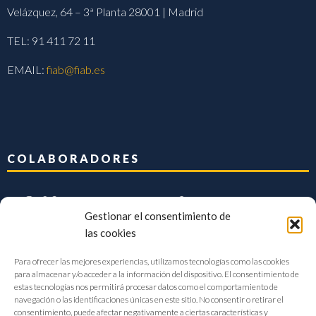
Velázquez, 64 – 3ª Planta 28001 | Madrid
TEL: 91 411 72 11
EMAIL:
fiab@fiab.es
COLABORADORES
Gestionar el consentimiento de
las cookies
Para ofrecer las mejores experiencias, utilizamos tecnologías como las cookies
para almacenar y/o acceder a la información del dispositivo. El consentimiento de
estas tecnologías nos permitirá procesar datos como el comportamiento de
navegación o las identificaciones únicas en este sitio. No consentir o retirar el
consentimiento, puede afectar negativamente a ciertas características y