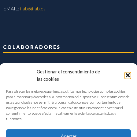
EMAIL:
fiab@fiab.es
COLABORADORES
Gestionar el consentimiento de
las cookies
Para ofrecer las mejores experiencias, utilizamos tecnologías como las cookies
para almacenar y/o acceder a la información del dispositivo. El consentimiento de
estas tecnologías nos permitirá procesar datos como el comportamiento de
navegación o las identificaciones únicas en este sitio. No consentir o retirar el
consentimiento, puede afectar negativamente a ciertas características y
funciones.
Aceptar