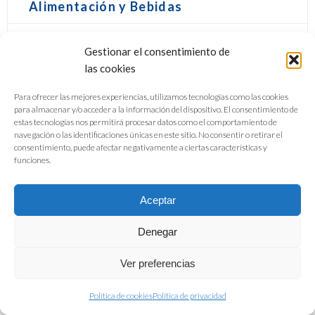
Alimentación y Bebidas
Gestionar el consentimiento de
DESCARGAR PDF
las cookies
Para ofrecer las mejores experiencias, utilizamos tecnologías como las cookies
para almacenar y/o acceder a la información del dispositivo. El consentimiento de
estas tecnologías nos permitirá procesar datos como el comportamiento de
navegación o las identificaciones únicas en este sitio. No consentir o retirar el
consentimiento, puede afectar negativamente a ciertas características y
funciones.
Aceptar
Denegar
Ver preferencias
Política de cookies
Política de privacidad