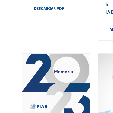
In
DESCARGAR PDF
IA
D