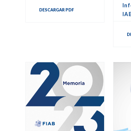
In
DESCARGAR PDF
IA
D