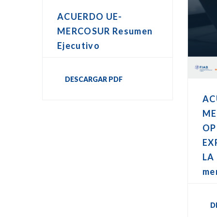
ACUERDO UE-
MERCOSUR Resumen
Ejecutivo
DESCARGAR PDF
AC
ME
OP
EX
LA 
me
D