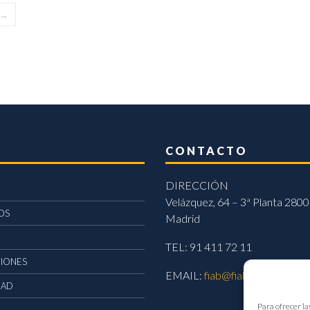
→
CONTACTO
DIRECCIÓN
Velázquez, 64 – 3ª Planta 2800
OS
Madrid
TEL: 91 411 72 11
CIONES
EMAIL:
fiab@fiab.es
DAD
Para ofrecer la