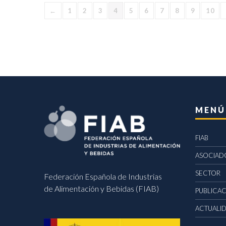
←
1
2
3
4
5
6
7
8
9
10
MENÚ
FIAB
ASOCIAD
SECTOR
Federación Española de Industrias
de Alimentación y Bebidas (FIAB)
PUBLICA
ACTUALI