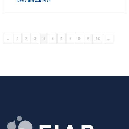
DESCARGAR PDF
←
1
2
3
4
5
6
7
8
9
10
→