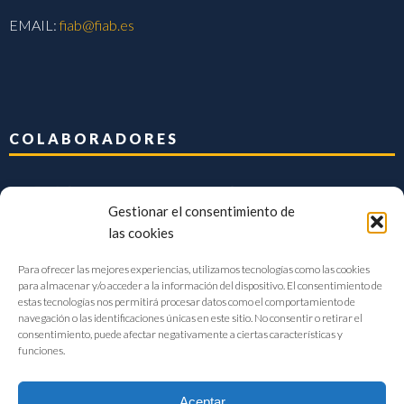
EMAIL:
fiab@fiab.es
COLABORADORES
Gestionar el consentimiento de
las cookies
Para ofrecer las mejores experiencias, utilizamos tecnologías como las cookies
para almacenar y/o acceder a la información del dispositivo. El consentimiento de
estas tecnologías nos permitirá procesar datos como el comportamiento de
navegación o las identificaciones únicas en este sitio. No consentir o retirar el
consentimiento, puede afectar negativamente a ciertas características y
funciones.
Aceptar