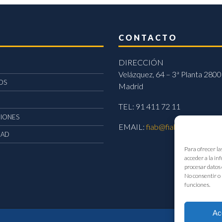
CONTACTO
DIRECCIÓN
Velázquez, 64 – 3ª Planta 2800
OS
Madrid
TEL: 91 411 72 11
CIONES
EMAIL:
fiab@fiab.es
DAD
Para ofrecer la
acceder a la in
procesar datos 
No consentir o 
funciones.
Ac