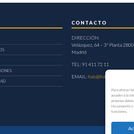
CONTACTO
DIRECCIÓN
Velázquez, 64 – 3ª Planta 2800
OS
Madrid
TEL: 91 411 72 11
CIONES
EMAIL:
fiab@fiab.es
DAD
Para ofrecer la
acceder a la in
procesar datos 
No consentir o 
funciones.
Ac