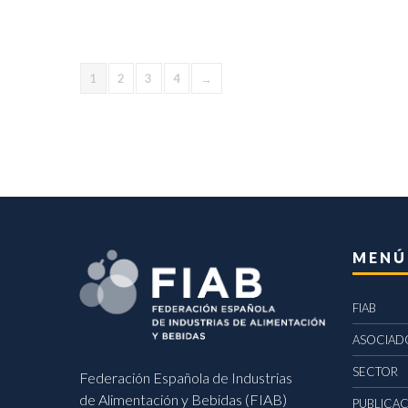
1
2
3
4
→
MENÚ
FIAB
ASOCIAD
SECTOR
Federación Española de Industrias
de Alimentación y Bebidas (FIAB)
PUBLICA