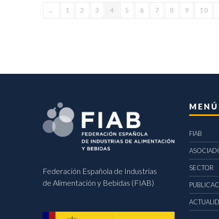
←
1
2
3
4
5
6
7
8
9
10
MENÚ
FIAB
ASOCIAD
SECTOR
Federación Española de Industrias
de Alimentación y Bebidas (FIAB)
PUBLICA
ACTUALI