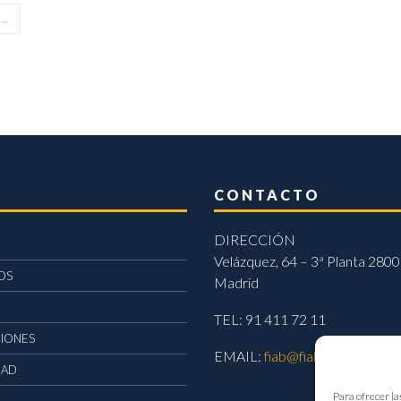
→
CONTACTO
DIRECCIÓN
Velázquez, 64 – 3ª Planta 2800
OS
Madrid
TEL: 91 411 72 11
CIONES
EMAIL:
fiab@fiab.es
DAD
Para ofrecer la