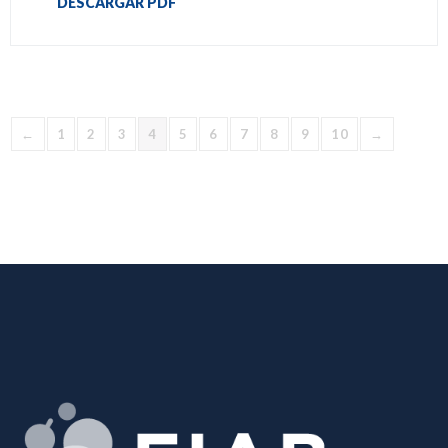
DESCARGAR PDF
←
1
2
3
4
5
6
7
8
9
10
→