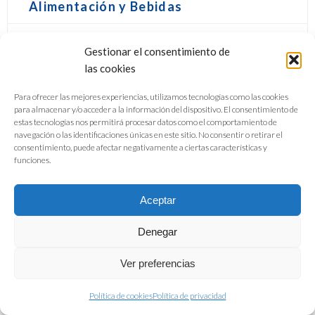
Alimentación y Bebidas
Gestionar el consentimiento de
DESCARGAR PDF
las cookies
Para ofrecer las mejores experiencias, utilizamos tecnologías como las cookies
para almacenar y/o acceder a la información del dispositivo. El consentimiento de
estas tecnologías nos permitirá procesar datos como el comportamiento de
navegación o las identificaciones únicas en este sitio. No consentir o retirar el
consentimiento, puede afectar negativamente a ciertas características y
funciones.
Aceptar
Denegar
Ver preferencias
Política de cookies
Política de privacidad