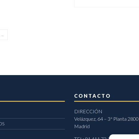
→
CONTACTO
DIRECCIÓN
Velázquez, 64 – 3ª Planta 2800
OS
Madrid
TEL: 91 411 72 11