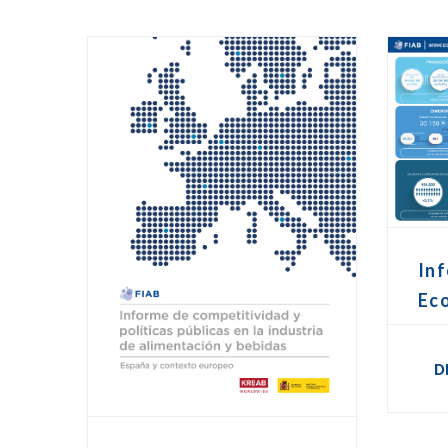
Inf
Ec
D