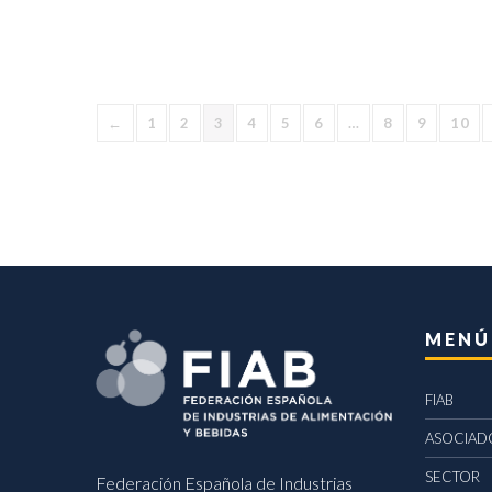
←
1
2
3
4
5
6
…
8
9
10
MENÚ
FIAB
ASOCIAD
SECTOR
Federación Española de Industrias