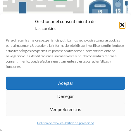
Gestionar el consentimiento de
las cookies
Para ofrecer las mejores experiencias, utilizamos tecnologías como las cookies
para almacenar y/o acceder a la información del dispositivo. El consentimiento de
estas tecnologías nos permitirá procesar datos como el comportamiento de
navegación o las identificaciones únicas en este sitio. No consentir o retirar el
Una iniciativa global: la industria de
consentimiento, puede afectar negativamente a ciertas características y
funciones.
alimentación y bebidas frente a los
ODS
Aceptar
Denegar
DESCARGAR PDF
Ver preferencias
Política de cookies
Política de privacidad