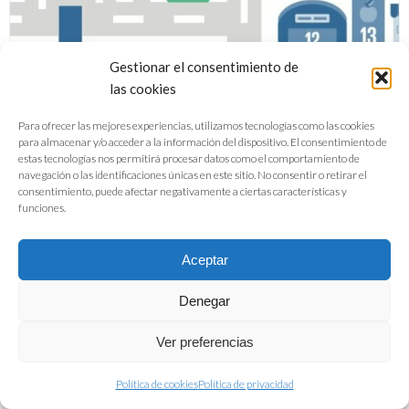
Gestionar el consentimiento de
las cookies
Para ofrecer las mejores experiencias, utilizamos tecnologías como las cookies
para almacenar y/o acceder a la información del dispositivo. El consentimiento de
estas tecnologías nos permitirá procesar datos como el comportamiento de
navegación o las identificaciones únicas en este sitio. No consentir o retirar el
Una iniciativa global: la industria de
consentimiento, puede afectar negativamente a ciertas características y
funciones.
alimentación y bebidas frente a los
ODS
Aceptar
Denegar
DESCARGAR PDF
Ver preferencias
Política de cookies
Política de privacidad