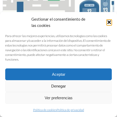
Gestionar el consentimiento de
las cookies
Para ofrecer las mejores experiencias, utilizamos tecnologías como las cookies
para almacenar y/o acceder a la información del dispositivo. El consentimiento de
estas tecnologías nos permitirá procesar datos como el comportamiento de
navegación o las identificaciones únicas en este sitio. No consentir o retirar el
Una iniciativa global: la industria de
consentimiento, puede afectar negativamente a ciertas características y
funciones.
alimentación y bebidas frente a los
ODS
Aceptar
Denegar
DESCARGAR PDF
Ver preferencias
Política de cookies
Política de privacidad