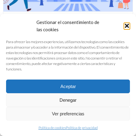
Gestionar el consentimiento de
las cookies
Para ofrecer las mejores experiencias, utilizamos tecnologías como las cookies
para almacenar y/o acceder a la información del dispositivo. El consentimiento de
Guía Buenas Prácticas de Prevención
estas tecnologías nos permitirá procesar datos como el comportamiento de
navegación o las identificaciones únicas en este sitio. No consentir o retirar el
de Covid-19 pequeño comercio de
consentimiento, puede afectar negativamente a ciertas características y
funciones.
alimentación y bebidas
Aceptar
DESCARGAR
Denegar
Ver preferencias
Política de cookies
Política de privacidad