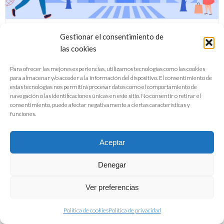
Gestionar el consentimiento de
las cookies
Para ofrecer las mejores experiencias, utilizamos tecnologías como las cookies
para almacenar y/o acceder a la información del dispositivo. El consentimiento de
Guía Buenas Prácticas de Prevención
estas tecnologías nos permitirá procesar datos como el comportamiento de
navegación o las identificaciones únicas en este sitio. No consentir o retirar el
de Covid-19 pequeño comercio de
consentimiento, puede afectar negativamente a ciertas características y
funciones.
alimentación y bebidas
Aceptar
DESCARGAR
Denegar
Ver preferencias
Política de cookies
Política de privacidad